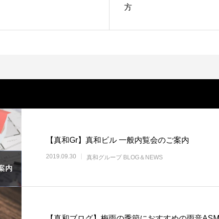
方
【真和Gr】真和ビル 一般内覧会のご案内
2019.09.30
真和グループ BLOG＆NEWS
【真和ブログ】梅雨の季節におすすめの雨音ASM