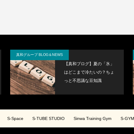
真和グループ BLOG＆NEWS
【真和ブログ】夏の「氷」
はどこまで冷たいの？ちょ
っと不思議な豆知識
S-Space
S-TUBE STUDIO
Sinwa Training Gym
S-GY