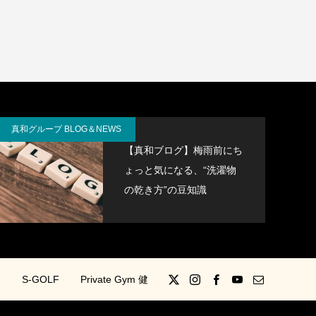
真和グループ BLOG＆NEWS
【真和ブログ】梅雨前にち
ょっと気になる、“洗濯物
の乾き方”の豆知識
M
S-GOLF
Private Gym 健