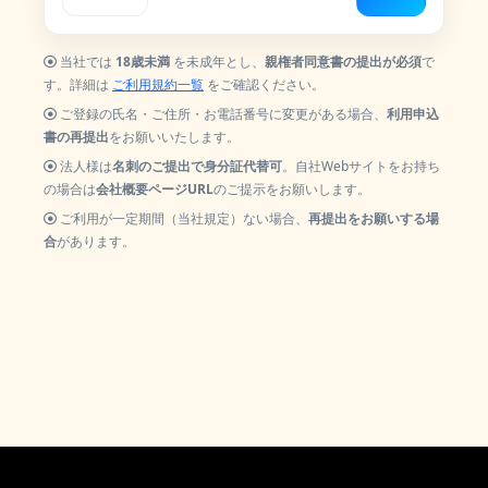
当社では
18歳未満
を未成年とし、
親権者同意書の提出が必須
で
す。詳細は
ご利用規約一覧
をご確認ください。
ご登録の氏名・ご住所・お電話番号に変更がある場合、
利用申込
書の再提出
をお願いいたします。
法人様は
名刺のご提出で身分証代替可
。自社Webサイトをお持ち
の場合は
会社概要ページURL
のご提示をお願いします。
ご利用が一定期間（当社規定）ない場合、
再提出をお願いする場
合
があります。