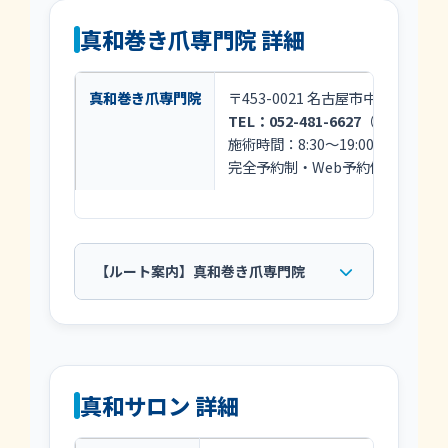
真和巻き爪専門院 詳細
真和巻き爪専門院
〒453-0021 名古屋市中村区松原町4
TEL：052-481-6627
（窓口：8:30
施術時間：8:30～19:00 / 定
完全予約制・Web予約優先型
【ルート案内】真和巻き爪専門院
真和サロン 詳細