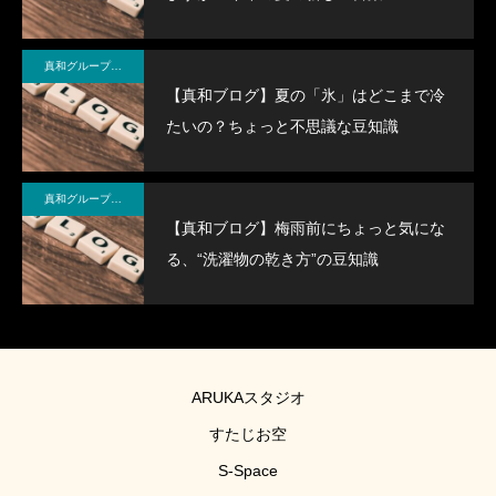
真和グループ BLOG＆NEWS
【真和ブログ】夏の「氷」はどこまで冷
たいの？ちょっと不思議な豆知識
真和グループ BLOG＆NEWS
【真和ブログ】梅雨前にちょっと気にな
る、“洗濯物の乾き方”の豆知識
ARUKAスタジオ
すたじお空
S-Space