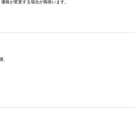
格が変更する場合が御座います。
）後、
、