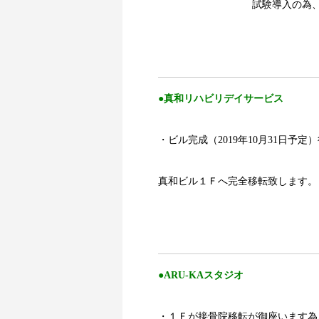
試験導入の為、価
aa
●真和リハビリデイサービス
・ビル完成（2019年10月31日予定
真和ビル１Ｆへ完全移転致します。
aa
●ARU-KAスタジオ
・１Ｆが接骨院移転が御座います為