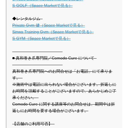
S-GOLF（Space Marketで見る）
Private Gym 健（Space Marketで見る）
Sinwa Training Gym（Space Marketで見る）
S-GYM（Space Marketで見る）
――――――――――――  

■ 真和巻き爪専門院／Comodo Cure について  

――――――――――――  

真和巻き爪専門院へのお問合せは「お電話」にて承りま
す。  

※施術中は電話に出られない場合がございます。折返しに
お時間を頂戴することがございますので、あらかじめご了
承ください。  

Comodo Cure に関する講座等のお問合せは、期間中は折
返しにお時間を要する場合がございます。

【店舗のご利用可否】  
