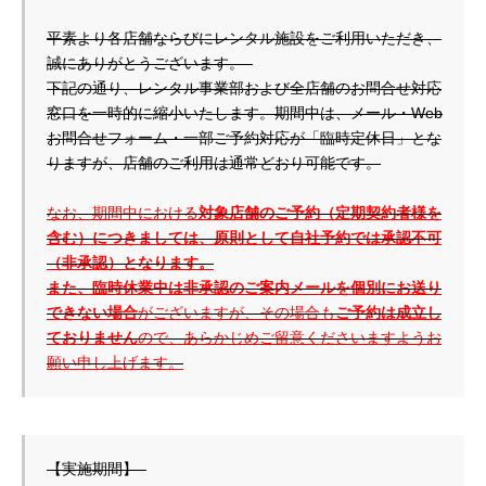
平素より各店舗ならびにレンタル施設をご利用いただき、
誠にありがとうございます。  

下記の通り、レンタル事業部および全店舗のお問合せ対応
窓口を一時的に縮小いたします。期間中は、メール・Web
お問合せフォーム・一部ご予約対応が「臨時定休日」とな
りますが、店舗のご利用は通常どおり可能です。

なお、期間中における
対象店舗のご予約（定期契約者様を
含む）につきましては、原則として自社予約では承認不可
（非承認）となります。

また、臨時休業中は非承認のご案内メールを個別にお送り
できない場合
がございますが、その場合も
ご予約は成立し
ておりません
ので、あらかじめご留意くださいますようお
願い申し上げます。
【実施期間】  
