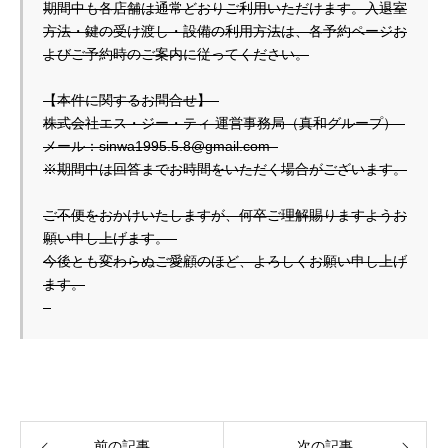
期間中も各店舗は通常どおりご利用いただけます。入退室
方法・鍵の受け渡し・設備の利用方法は、各予約ページお
よびご予約時のご案内に従ってください。

【本件に関するお問合せ】  

株式会社エス・ジー・ティ 運営事務局（真和グループ）  

メール：sinwa1995.5.8@gmail.com  

※期間中は回答までお時間をいただく場合がございます。

ご不便をおかけいたしますが、何卒ご理解賜りますようお
願い申し上げます。  

今後とも変わらぬご愛顧のほど、よろしくお願い申し上げ
ます。

前の記事
次の記事