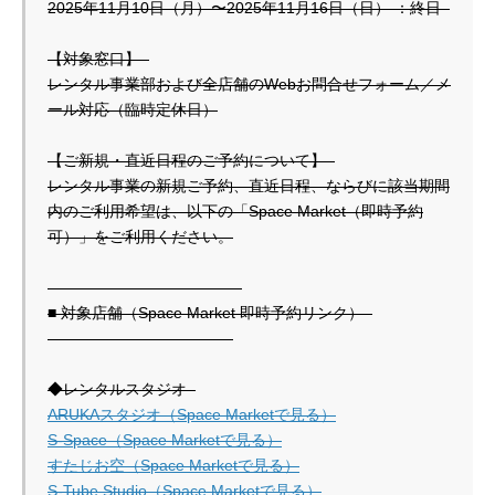
2025年11月10日（月）〜2025年11月16日（日） ：終日  

【対象窓口】  

レンタル事業部および全店舗のWebお問合せフォーム／メ
ール対応（臨時定休日）

【ご新規・直近日程のご予約について】  

レンタル事業の新規ご予約、直近日程、ならびに該当期間
内のご利用希望は、以下の「Space Market（即時予約
可）」をご利用ください。

――――――――――――  

■ 対象店舗（Space Market 即時予約リンク）  

――――――――――――

ARUKAスタジオ（Space Marketで見る）
S-Space（Space Marketで見る）
すたじお空（Space Marketで見る）
S-Tube Studio（Space Marketで見る）