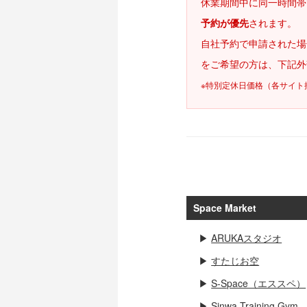
休業期間中に同一時間帯
予約が優先
されます。
自社予約で申請された場
をご希望の方は、下記外
※特別定休日価格（各サイト
Space Market
▶
ARUKAスタジオ
▶
すたじお空
▶
S-Space（エススペ）
▶
Sinwa Training Gym