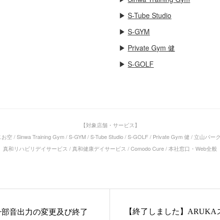
▶
S-Tube Studio
▶
S-GYM
▶
Private Gym 健
▶
S-GOLF
【対象店舗・サービス】
空 / Sinwa Training Gym / S-GYM / S-Tube Studio / S-GOLF / Private Gym 健
真和リハビリデイサービス / 真和健康デイサービス / Comodo Cure / 本社窓口・Web全般
【終了しました】ARUKAス
一部音出力の変更及び終了