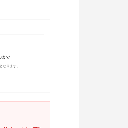
）
00まで
後となります。