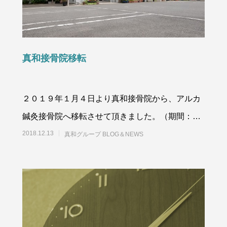
真和接骨院移転
２０１９年１月４日より真和接骨院から、アルカ
鍼灸接骨院へ移転させて頂きました。（期間：
2019年１月4日～10月31日）&nbs
2018.12.13
真和グループ BLOG＆NEWS