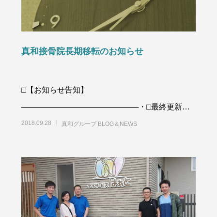
真和接骨院長期移転のお知らせ
□【お知らせ告知】
──────────────────────・□最終更新
日：２０１８年１２月６日（木）
2018.09.28
真和グループ BLOG＆NEWS