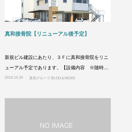
真和接骨院【リニューアル後予定】
新規ビル建設にあたり、３Ｆに真和接骨院をリニ
ューアル予定であります。【設備内容 ※随時変
更します】
2018.10.29
真和グループ BLOG＆NEWS