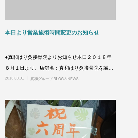
本日より営業施術時間変更のお知らせ
●真和はり灸接骨院よりお知らせ本日２０１８年
８月１日より、店舗名：真和はり灸接骨院を誠に
勝手ながら
2018.08.01
真和グループ BLOG＆NEWS