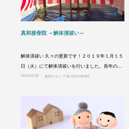
真和接骨院 ～解体清祓い～
解体清祓い 久々の更新です！２０１９年１月１５
日（火）にて解体清祓いを行いました。長年の約
2
2019.03.09
真和グループ BLOG＆NEWS