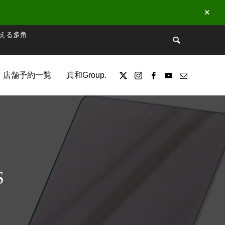
える多角
店舗予約一覧
真和Group.
S