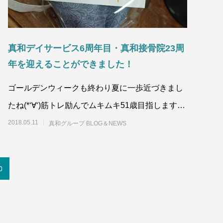
真和デイサービス6周年目・真和接骨院23周
年を迎えることができました！
ゴールデンウィークも終わり夏に一歩近づきまし
たね(*‘∀‘)筋トレ励んでムキムキ51歳目指します！
笑&n
2018.05.11
真和グループ BLOG＆NEWS
0